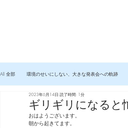
All 全部
環境のせいにしない、大きな発表会への軌跡
2023年6月14日
読了時間: 1分
弦交換の記録
DTM 始める 知っておきたいコト
ギリギリになると
おはようございます。
Imanjy Studio 使われているモノ
食べんじーの美味し
朝から起きてます。