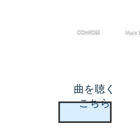
IMANJY
作編曲
音楽
MUSIC
COMPOSE
Music 
曲を聴く
こちら