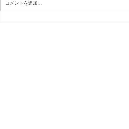
最後の日記です
コメントを追加…
多分今週中
思う