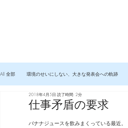
All 全部
環境のせいにしない、大きな発表会への軌跡
2018年4月5日
読了時間: 2分
弦交換の記録
DTM 始める 知っておきたいコト
仕事矛盾の要求
Imanjy Studio 使われているモノ
食べんじーの美味し
バナナジュースを飲みまくっている最近。