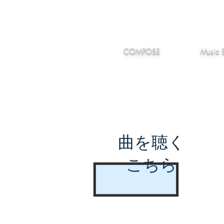
IMANJY
作編曲
音楽
MUSIC
COMPOSE
Music 
曲を聴く
こちら