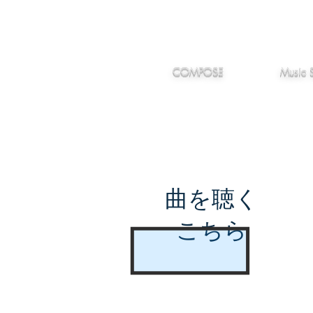
IMANJY
作編曲
音楽
MUSIC
COMPOSE
Music 
曲を聴く
こちら