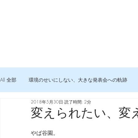
All 全部
環境のせいにしない、大きな発表会への軌跡
2018年5月30日
読了時間: 2分
弦交換の記録
DTM 始める 知っておきたいコト
変えられたい、変
Imanjy Studio 使われているモノ
食べんじーの美味し
やば谷園。