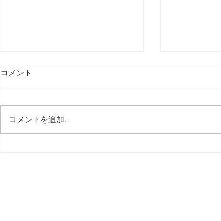
コメント
最後の日記です
コメントを追加…
多分今週中
思う