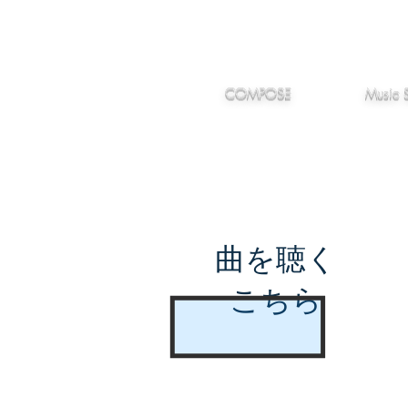
IMANJY
作編曲
音楽
MUSIC
COMPOSE
Music 
曲を聴く
こちら