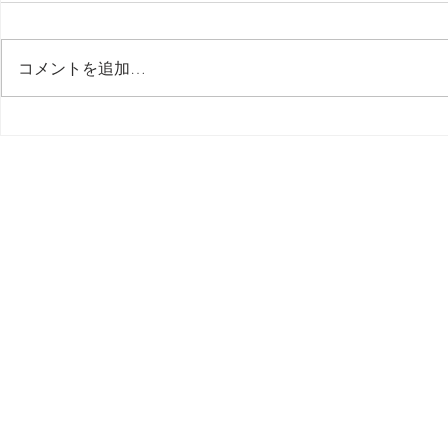
コメントを追加…
音源 LABS Uilleann Pipes /
音源 LABS Ob
SPITFIRE AUDIO
/ SPITFIRE 