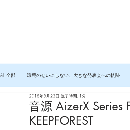
All 全部
環境のせいにしない、大きな発表会への軌跡
2018年8月23日
読了時間: 1分
弦交換の記録
DTM 始める 知っておきたいコト
音源 AizerX Series F
KEEPFOREST
Imanjy Studio 使われているモノ
食べんじーの美味し