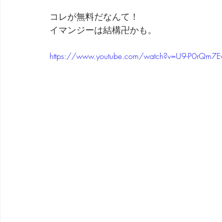
コレが無料だなんて！
劇団 Avan 劇伴が出来るまでを追ったドキュメンタリー
イマンジーは結構卍かも。
https://www.youtube.com/watch?v=U9-P0rQm7