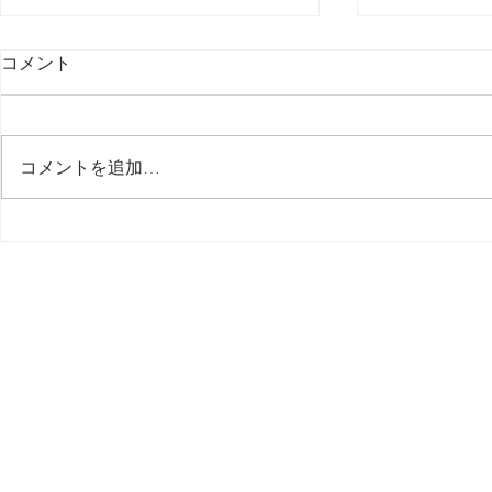
コメント
最後の日記です
コメントを追加…
多分今週中
思う