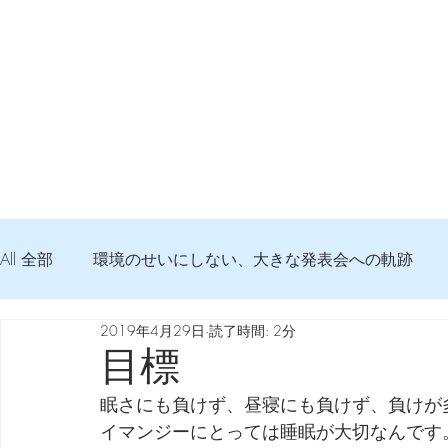
All 全部
環境のせいにしない、大きな発表会への軌跡
2019年4月29日
読了時間: 2分
弦交換の記録
DTM 始める 知っておきたいコト
目標
眠さにも負けず、昼寝にも負けず、負けが
Imanjy Studio 使われているモノ
食べんじーの美味し
イマンジーにとっては睡眠が大切なんです