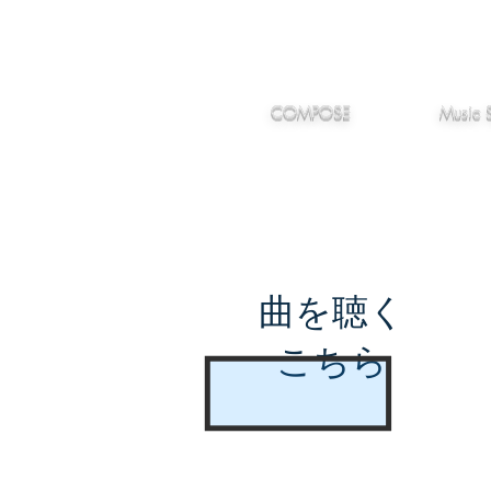
IMANJY
作編曲
音楽
MUSIC
COMPOSE
Music 
曲を聴く
こちら