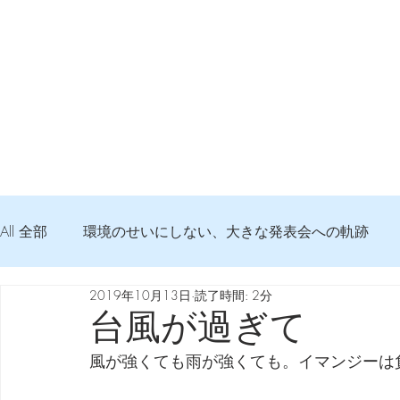
All 全部
環境のせいにしない、大きな発表会への軌跡
2019年10月13日
読了時間: 2分
弦交換の記録
DTM 始める 知っておきたいコト
台風が過ぎて
風が強くても雨が強くても。イマンジーは
Imanjy Studio 使われているモノ
食べんじーの美味し