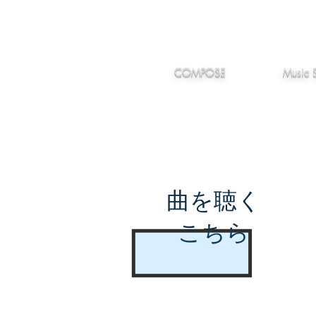
IMANJY
作編曲
音楽
MUSIC
COMPOSE
Music 
曲を聴く
こちら