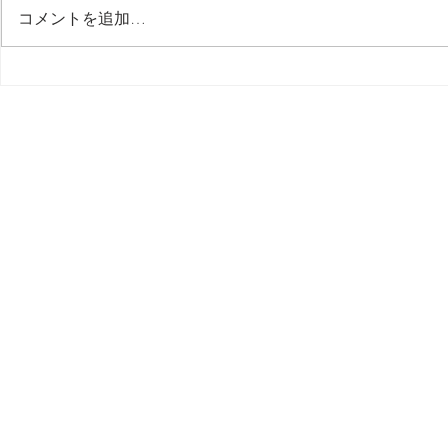
最後の日記です
コメントを追加…
多分今週中
思う