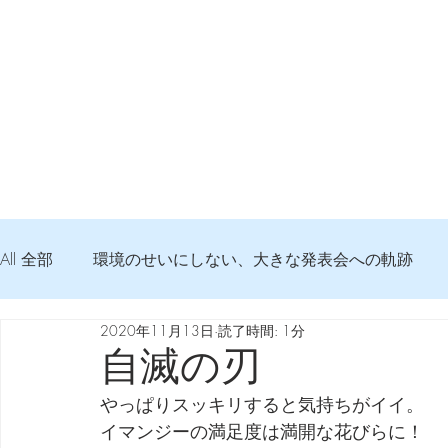
All 全部
環境のせいにしない、大きな発表会への軌跡
2020年11月13日
読了時間: 1分
弦交換の記録
DTM 始める 知っておきたいコト
自滅の刃
やっぱりスッキリすると気持ちがイイ。
Imanjy Studio 使われているモノ
食べんじーの美味し
イマンジーの満足度は満開な花びらに！