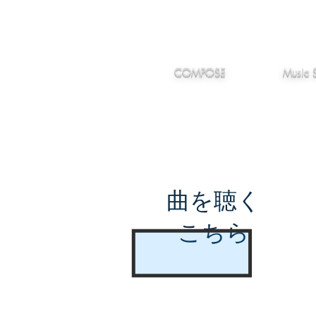
IMANJY
作編曲
音楽
MUSIC
COMPOSE
Music 
曲を聴く
こちら