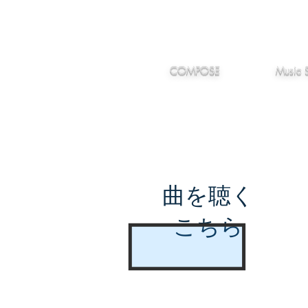
IMANJY
作編曲
音楽
MUSIC
COMPOSE
Music 
曲を聴く
こちら