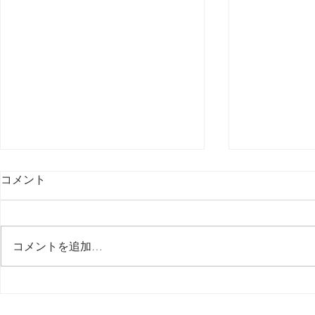
コメント
最後の日記です
コメントを追加…
多分今週中
思う