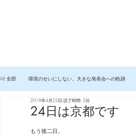
All 全部
環境のせいにしない、大きな発表会への軌跡
2018年4月22日
読了時間: 2分
弦交換の記録
DTM 始める 知っておきたいコト
24日は京都です
Imanjy Studio 使われているモノ
食べんじーの美味し
もう後二日。