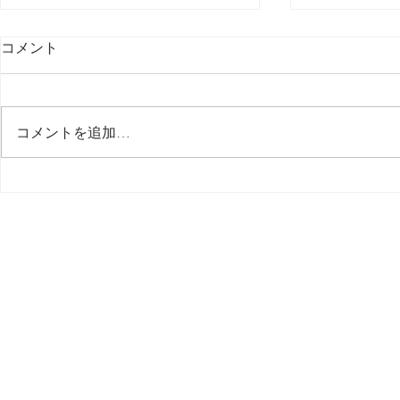
コメント
コメントを追加…
６【 美味しい料理 Restaurant
５【 美味しい料
】 北京本店 / 中華料理
】 北京本店