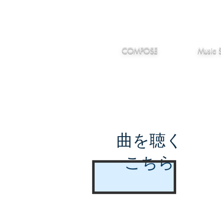
IMANJY
作編曲
音楽
MUSIC
COMPOSE
Music 
曲を聴く
こちら