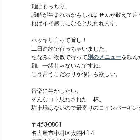
麺はもっちり。
誤解が生まれるかもしれませんが敢えて言
ればイイ感じになると思われます。
ハッキリ言って旨し！
二日連続で行っちゃいました。
ちなみに複数で行って
別のメニュー
を頼ん
麺、一緒じゃないんですね。
こう言うこだわりが僕にも欲しい。
音楽に生かしたい。
そんなコト思わされた一杯。
駐車場はないので最寄りのコインパーキン
〒453-0801
名古屋市中村区太閤
4-1-4