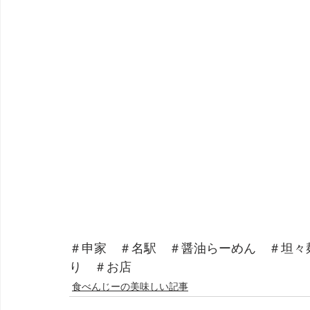
＃申家　＃名駅　＃醤油らーめん　＃坦々
り　＃お店
食べんじーの美味しい記事