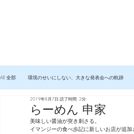
All 全部
環境のせいにしない、大きな発表会への軌跡
2019年8月7日
読了時間: 2分
弦交換の記録
DTM 始める 知っておきたいコト
らーめん 申家
美味しい醤油が突き刺さる。
Imanjy Studio 使われているモノ
食べんじーの美味し
イマンジーの食べ歩記に新しいお店が追加