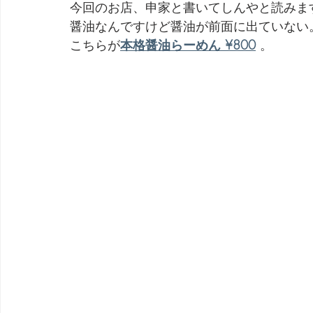
今回のお店、申家と書いてしんやと読みま
醤油なんですけど醤油が前面に出ていない
劇団 Avan 劇伴が出来るまでを追ったドキュメンタリー
こちらが
本格醤油らーめん ¥800
 。