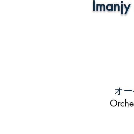
Iman
オー
Orche