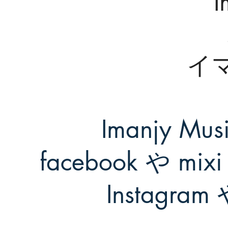
I
イ
Imanjy M
facebook や mix
Instagr