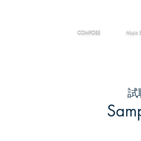
IMANJY
作編曲
音楽
MUSIC
COMPOSE
Music 
試
Samp