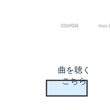
IMANJY
作編曲
音楽
MUSIC
COMPOSE
Music 
曲を聴く
こちら