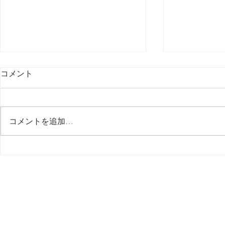
コメント
最後の日記です
コメントを追加…
多分今週中
思う