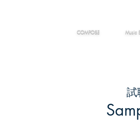
IMANJY
作編曲
音楽
MUSIC
COMPOSE
Music 
試
Samp