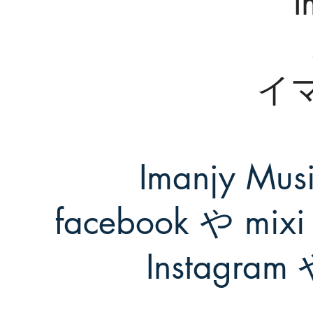
I
イ
Imanjy M
facebook や mix
Instagr