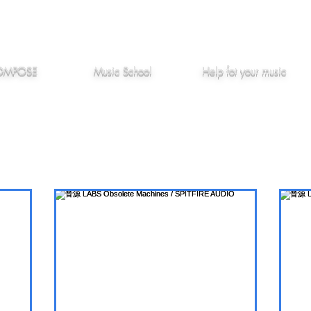
作編曲
音楽教室
役立つ記事
OMPOSE
Music School
Hel
p
fot your music