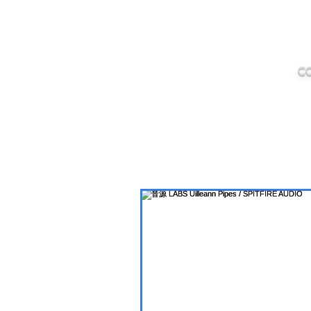
IMANJY
MUSIC
C