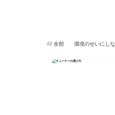
All 全部
環境のせいにし
音源やプラグイン 使っ
問題解決。諦めない心、
食べんじーの美味しい記