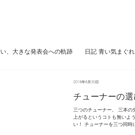
ない、大きな発表会への軌跡
日記 青い気まぐれ
てみた感想
弦交換の記録
DTM 始める 知
2018年8月30日
チューナーの選
灯せ道筋！
Imanjy Studio 使われているモノ
三つのチューナー。 三本の
上がるというコトも無いよう
事
便利な経験、新しいコトに挑戦しよう
い！ チューナーを三つ同時
でしょか。 そんな誰もやら