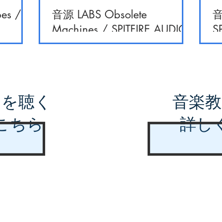
es /
音源 LABS Obsolete
音
Machines / SPITFIRE AUDIO
S
曲を聴く
音楽教
こちら
詳し