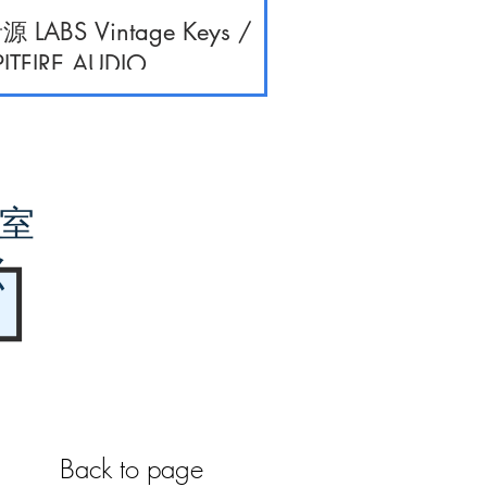
源 LABS Vintage Keys /
PITFIRE AUDIO
室
く
Back to page