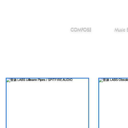
IMANJY
作編曲
音楽
MUSIC
COMPOSE
Music 