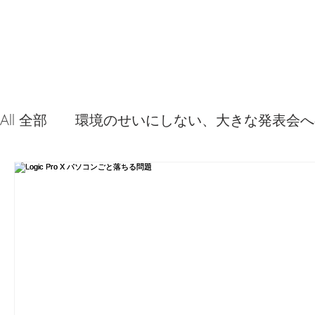
All 全部
環境のせいにしない、大きな発表会へ
音源やプラグイン 使ってみた感想
弦交換
問題解決。諦めない心、灯せ道筋！
Ima
食べんじーの美味しい記事
便利な経験、