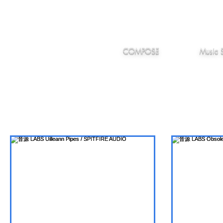
IMANJY
作編曲
音楽
MUSIC
COMPOSE
Music 