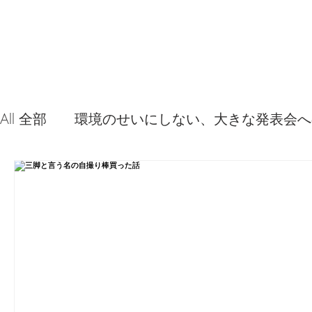
All 全部
環境のせいにしない、大きな発表会へ
音源やプラグイン 使ってみた感想
弦交換
問題解決。諦めない心、灯せ道筋！
Ima
食べんじーの美味しい記事
便利な経験、