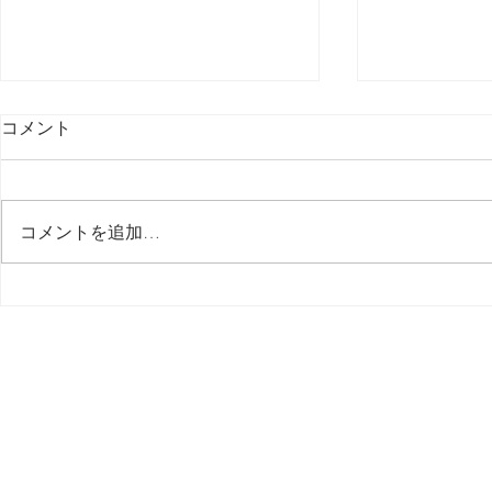
コメント
最後の日記です
コメントを追加…
多分今週中
思う