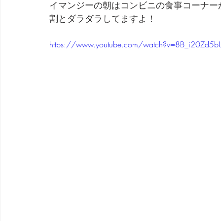
イマンジーの朝はコンビニの食事コーナー
割とダラダラしてますよ！
劇団 Avan 劇伴が出来るまでを追ったドキュメンタリー
https://www.youtube.com/watch?v=8B_i20Zd5b