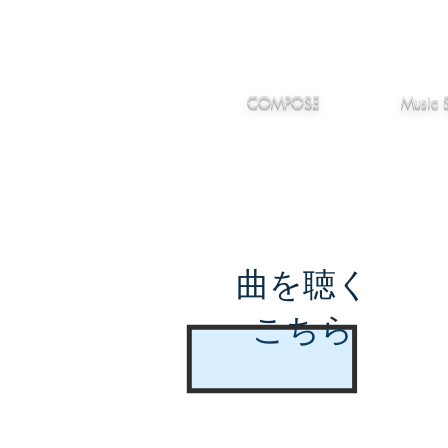
IMANJY
作編曲
音楽
MUSIC
COMPOSE
Music 
曲を聴く
こちら