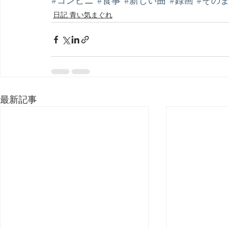
#コンビニ
#食事
#新しい曲
#録画
#その
日記 青い気まぐれ
最新記事