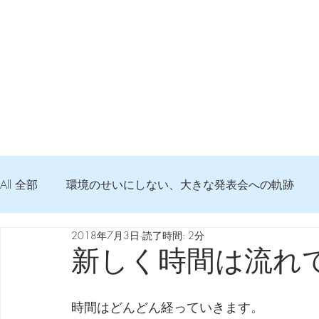
All 全部
環境のせいにしない、大きな発表会への軌跡
2018年7月3日
読了時間: 2分
弦交換の記録
DTM 始める 知っておきたいコト
新しく時間は流れ
Imanjy Studio 使われているモノ
食べんじーの美味し
時間はどんどん経っていきます。