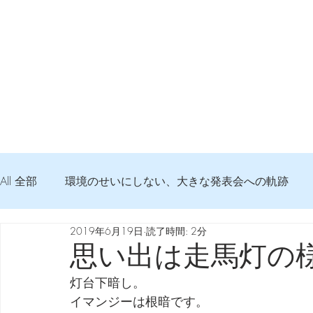
All 全部
環境のせいにしない、大きな発表会への軌跡
2019年6月19日
読了時間: 2分
弦交換の記録
DTM 始める 知っておきたいコト
思い出は走馬灯の
灯台下暗し。
Imanjy Studio 使われているモノ
食べんじーの美味し
イマンジーは根暗です。