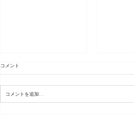
コメント
最後の日記です
コメントを追加…
多分今週中
思う