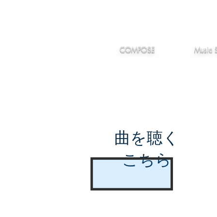
IMANJY
作編曲
音楽
MUSIC
COMPOSE
Music 
曲を聴く
こちら