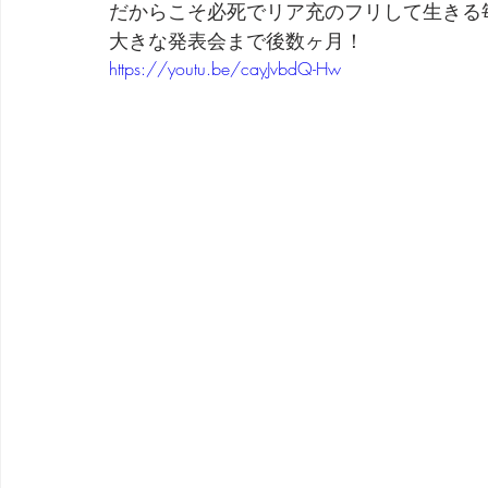
だからこそ必死でリア充のフリして生きる
大きな発表会まで後数ヶ月！
劇団 Avan 劇伴が出来るまでを追ったドキュメンタリー
https://youtu.be/cayJvbdQ-Hw