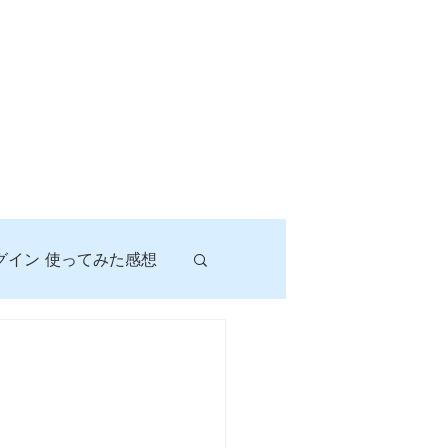
グイン 使ってみた感想
！
に挑戦しよう