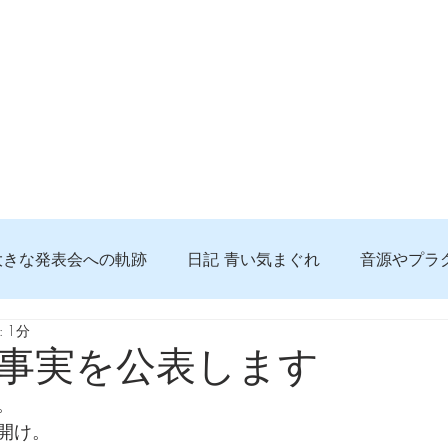
大きな発表会への軌跡
日記 青い気まぐれ
音源やプラ
 1分
る 知っておきたいコト
問題解決。諦めない心、灯せ道筋
事実を公表します
。
食べんじーの美味しい記事
便利な経験、新しいコト
開け。