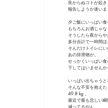
良からぬコトが起き
報告しようか迷いま
劇団 Avan 劇伴が出来るま
夕ご飯にいっぱい食
もちろんお酒じゃな
そうしたら夜からや
多分合計で一時間ほ
そんだけトイレにい
あの排泄物が。
せっかくいっぱい食
下してはいませんか
いっぱい出ちゃうと
そんな不安を抱えた
49.8 kg 
。
最近で最も悲しい瞬
減ってるやん。