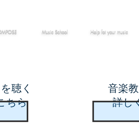
作編曲
音楽教室
役立つ記事
OMPOSE
Music School
Hel
p
fot your music
曲を聴く
音楽教
こちら
詳し