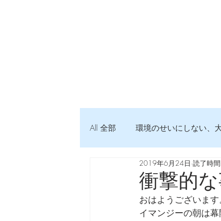
All 全部
環境のせいにしない、
2019年6月24日
読了時間:
弦交換の記録
DTM 始め
衝撃的な
おはようございます
Imanjy Studio 使われているモノ
イマンジーの朝は幕