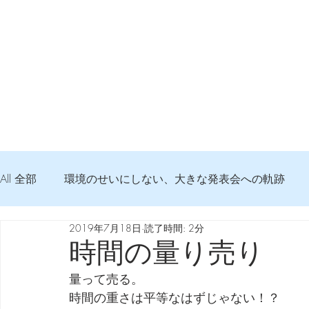
All 全部
環境のせいにしない、大きな発表会への軌跡
2019年7月18日
読了時間: 2分
弦交換の記録
DTM 始める 知っておきたいコト
時間の量り売り
量って売る。
Imanjy Studio 使われているモノ
食べんじーの美味し
時間の重さは平等なはずじゃない！？