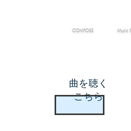
IMANJY
作編曲
音楽
MUSIC
COMPOSE
Music 
曲を聴く
こちら