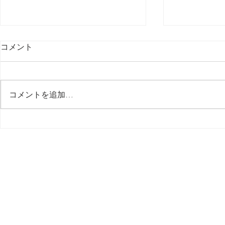
コメント
最後の日記です
コメントを追加…
多分今週中
思う