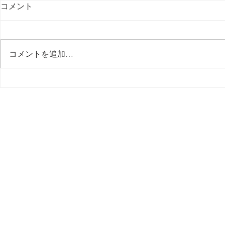
コメント
最後の日記です
コメントを追加…
多分今週中
思う