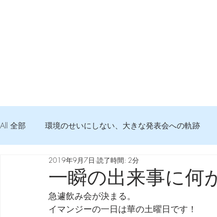
All 全部
環境のせいにしない、大きな発表会への軌跡
2019年9月7日
読了時間: 2分
弦交換の記録
DTM 始める 知っておきたいコト
一瞬の出来事に何
急遽飲み会が決まる。
Imanjy Studio 使われているモノ
食べんじーの美味し
イマンジーの一日は華の土曜日です！