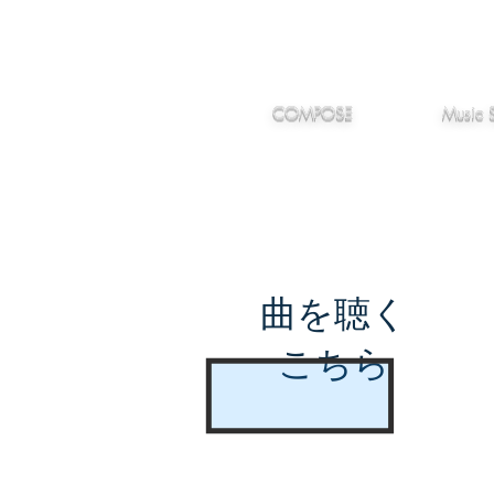
IMANJY
作編曲
音楽
MUSIC
COMPOSE
Music 
曲を聴く
こちら