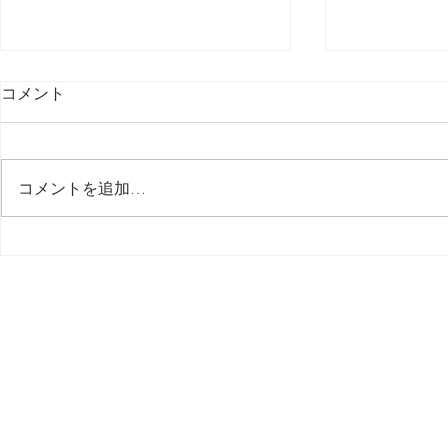
コメント
最後の日記です
コメントを追加…
多分今週中
思う