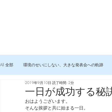
All 全部
環境のせいにしない、大きな発表会への軌跡
2019年9月10日
読了時間: 2分
弦交換の記録
DTM 始める 知っておきたいコト
一日が成功する秘
おはようございます。
Imanjy Studio 使われているモノ
食べんじーの美味し
そんな挨拶と共に始まる一日。