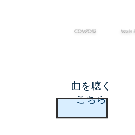
IMANJY
作編曲
音楽
MUSIC
COMPOSE
Music 
曲を聴く
こちら