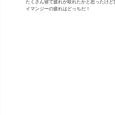
たくさん寝て疲れが取れたかと思ったけど
イマンジーの疲れはどっちだ！
劇団 Avan 劇伴が出来るまでを追ったドキュメンタリー