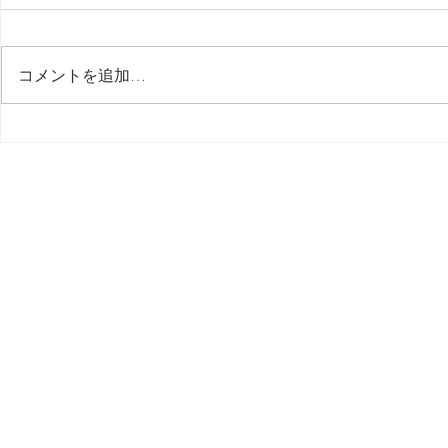
最後の日記です
コメントを追加…
多分今週中
思う