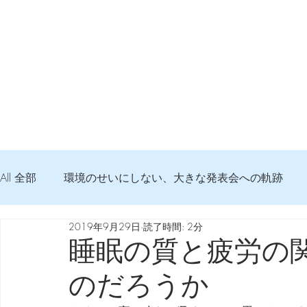
All 全部
環境のせいにしない、大きな発表会への軌跡
2019年9月29日
読了時間: 2分
弦交換の記録
DTM 始める 知っておきたいコト
睡眠の質と疲労の
のだろうか
Imanjy Studio 使われているモノ
食べんじーの美味し