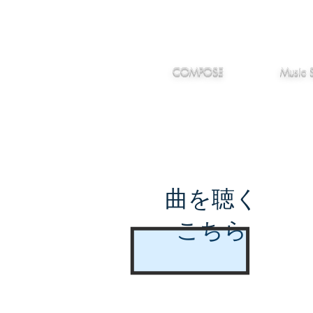
IMANJY
作編曲
音楽
MUSIC
COMPOSE
Music 
曲を聴く
こちら