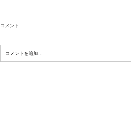
コメント
最後の日記です
コメントを追加…
多分今週中
思う