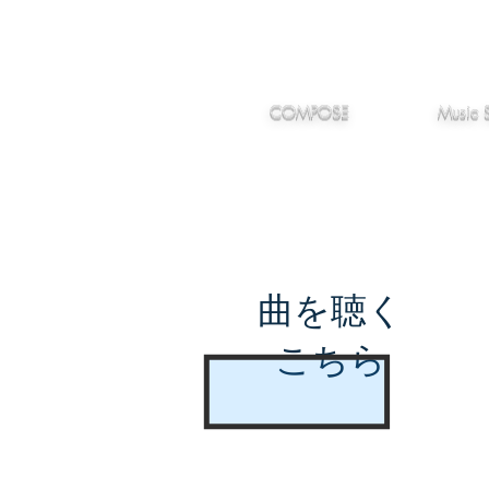
IMANJY
作編曲
音楽
MUSIC
COMPOSE
Music 
曲を聴く
こちら