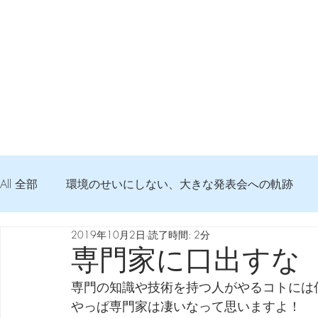
All 全部
環境のせいにしない、大きな発表会への軌跡
2019年10月2日
読了時間: 2分
弦交換の記録
DTM 始める 知っておきたいコト
専門家に口出すな
専門の知識や技術を持つ人がやるコトには
Imanjy Studio 使われているモノ
食べんじーの美味し
やっぱ専門家は凄いなって思いますよ！