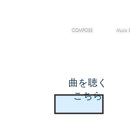
IMANJY
作編曲
音楽
MUSIC
COMPOSE
Music 
曲を聴く
こちら