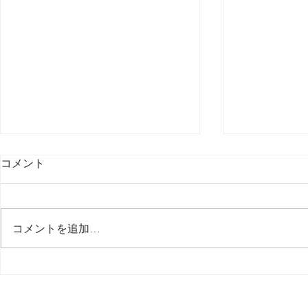
コメント
最後の日記です
コメントを追加…
多分今週中
思う