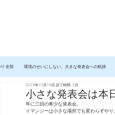
All 全部
環境のせいにしない、大きな発表会への軌跡
2019年10月19日
読了時間: 2分
弦交換の記録
DTM 始める 知っておきたいコト
小さな発表会は本日
年に三回の希少な発表会。
Imanjy Studio 使われているモノ
食べんじーの美味し
イマンジーは小さな場所でも変わらずやり