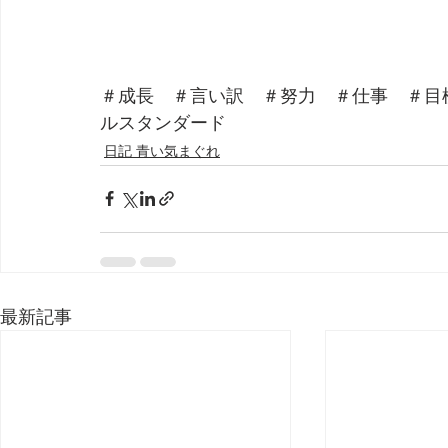
＃成長　＃言い訳　＃努力　＃仕事　＃目
ルスタンダード
日記 青い気まぐれ
最新記事