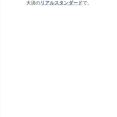
大須の
リアルスタンダード
で。
劇団 Avan 劇伴が出来るまでを追ったドキュメンタリー