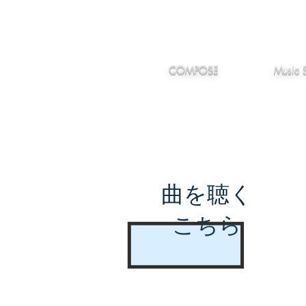
IMANJY
作編曲
音楽
MUSIC
COMPOSE
Music 
曲を聴く
こちら