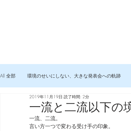
All 全部
環境のせいにしない、大きな発表会への軌跡
2019年11月19日
読了時間: 2分
弦交換の記録
DTM 始める 知っておきたいコト
一流と二流以下の
一流、二流。
Imanjy Studio 使われているモノ
食べんじーの美味し
言い方一つで変わる受け手の印象。