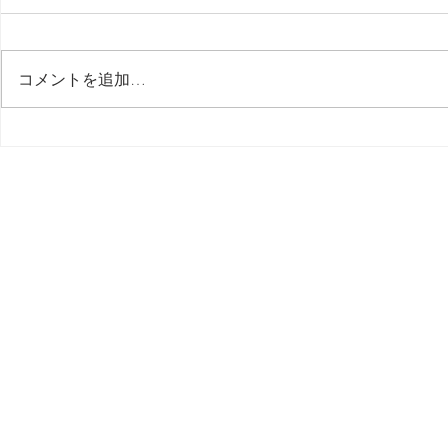
最後の日記です
コメントを追加…
多分今週中
思う