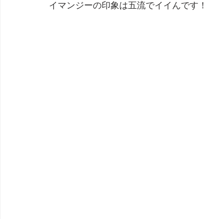
イマンジーの印象は五流でイイんです！
劇団 Avan 劇伴が出来るまでを追ったドキュメンタリー