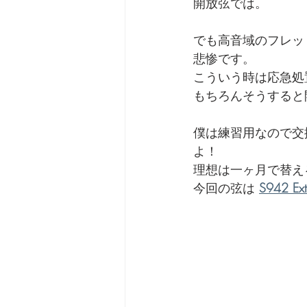
開放弦では。
でも高音域のフレッ
悲惨です。
こういう時は応急処
もちろんそうすると
僕は練習用なので交
よ！
理想は一ヶ月で替え
今回の弦は 
S942 Extr