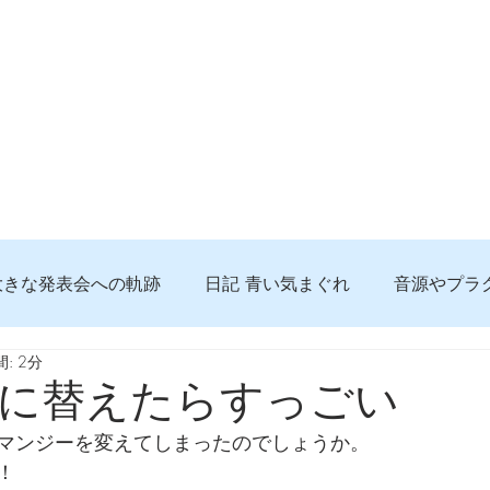
大きな発表会への軌跡
日記 青い気まぐれ
音源やプラ
: 2分
る 知っておきたいコト
問題解決。諦めない心、灯せ道筋
に替えたらすっごい
マンジーを変えてしまったのでしょうか。
食べんじーの美味しい記事
便利な経験、新しいコト
！