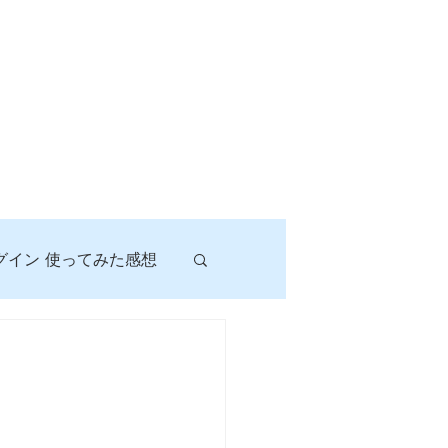
グイン 使ってみた感想
！
に挑戦しよう