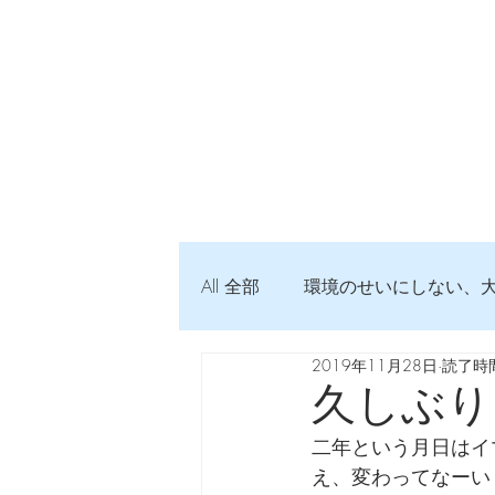
All 全部
環境のせいにしない、
2019年11月28日
読了時間
弦交換の記録
DTM 始め
久しぶり
二年という月日はイ
Imanjy Studio 使われているモノ
え、変わってなーい