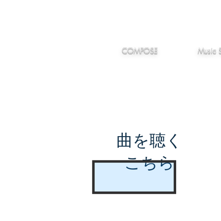
IMANJY
作編曲
音楽
MUSIC
COMPOSE
Music 
曲を聴く
こちら