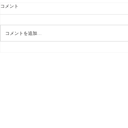
コメント
最後の日記です
コメントを追加…
多分今週中
思う