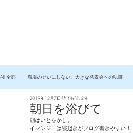
All 全部
環境のせいにしない、大きな発表会への軌跡
2019年12月7日
読了時間: 2分
弦交換の記録
DTM 始める 知っておきたいコト
朝日を浴びて
朝はいとをかし。
Imanjy Studio 使われているモノ
食べんじーの美味し
イマンジーは寝起きがブログ書きやすい！