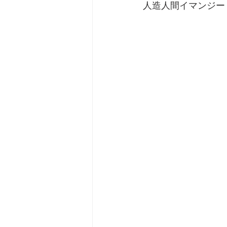
人造人間イマンジー
劇団 Avan 劇伴が出来るま