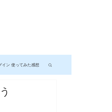
グイン 使ってみた感想
！
う
に挑戦しよう