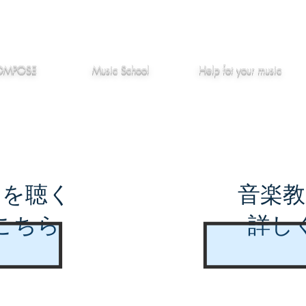
作編曲
音楽教室
役立つ記事
OMPOSE
Music School
Hel
p
fot your music
曲を聴く
音楽教
こちら
詳し