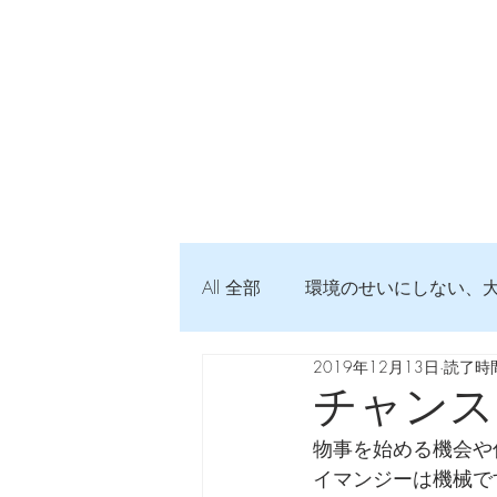
All 全部
環境のせいにしない、
2019年12月13日
読了時間
弦交換の記録
DTM 始め
チャンス
物事を始める機会や
Imanjy Studio 使われているモノ
イマンジーは機械で