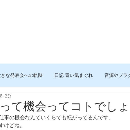
大きな発表会への軌跡
日記 青い気まぐれ
音源やプラ
: 2分
る 知っておきたいコト
問題解決。諦めない心、灯せ道筋
って機会ってコトでしょ
仕事の機会なんていくらでも転がってるんです。
食べんじーの美味しい記事
便利な経験、新しいコト
すけどね。