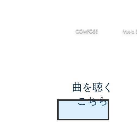
IMANJY
作編曲
音楽
MUSIC
COMPOSE
Music 
曲を聴く
こちら