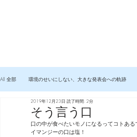
All 全部
環境のせいにしない、大きな発表会への軌跡
2019年12月23日
読了時間: 2分
弦交換の記録
DTM 始める 知っておきたいコト
そう言う口
口の中が食べたいモノになるってコトある
Imanjy Studio 使われているモノ
食べんじーの美味し
イマンジーの口は塩！