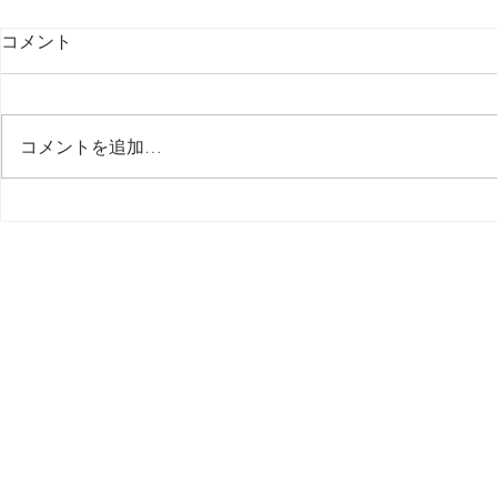
コメント
最後の日記です
コメントを追加…
多分今週中
思う