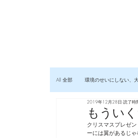
All 全部
環境のせいにしない、
2019年12月28日
読了時間
弦交換の記録
DTM 始め
もういく
クリスマスプレゼン
Imanjy Studio 使われているモノ
ーには翼があるじゃ