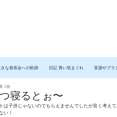
大きな発表会への軌跡
日記 青い気まぐれ
音源やプラ
: 2分
る 知っておきたいコト
問題解決。諦めない心、灯せ道筋
つ寝るとぉ〜
トは子供じゃないのでもらえませんでしたが良く考えて
食べんじーの美味しい記事
便利な経験、新しいコト
ない！