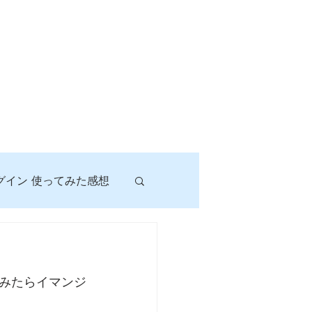
グイン 使ってみた感想
！
みたらイマンジ
に挑戦しよう