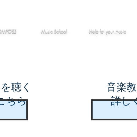
作編曲
音楽教室
役立つ記事
OMPOSE
Music School
Hel
p
fot your music
曲を聴く
音楽教
こちら
詳し