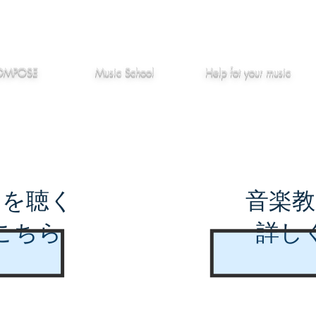
作編曲
音楽教室
役立つ記事
OMPOSE
Music School
Hel
p
fot your music
曲を聴く
音楽教
こちら
詳し