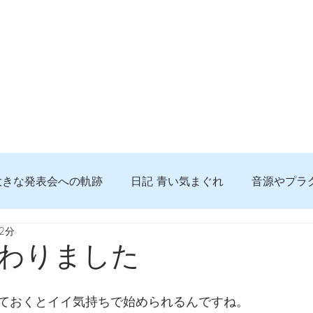
大きな発表会への軌跡
日記 青い気まぐれ
音源やプラ
2分
る 知っておきたいコト
問題解決。諦めない心、灯せ道筋
わりました
食べんじーの美味しい記事
便利な経験、新しいコト
ておくとイイ気持ちで始められるんですね。