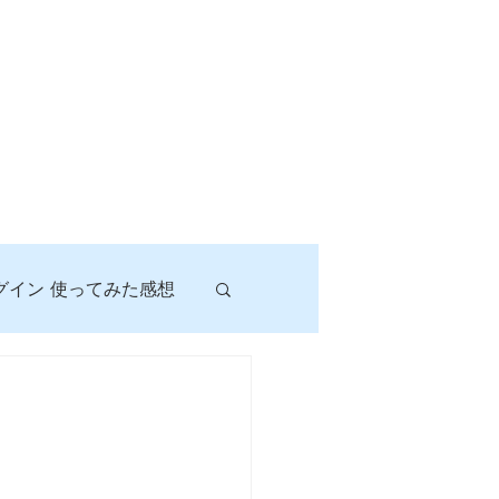
グイン 使ってみた感想
！
に挑戦しよう