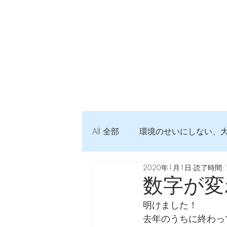
All 全部
環境のせいにしない、
2020年1月1日
読了時間: 
弦交換の記録
DTM 始め
数字が変
明けました！
Imanjy Studio 使われているモノ
去年のうちに終わっ