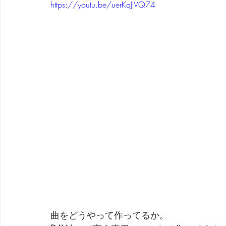
https://youtu.be/uerKqJlVQ74
劇団 Avan 劇伴が出来るまでを追ったドキュメンタリー
曲をどうやって作ってるか。 