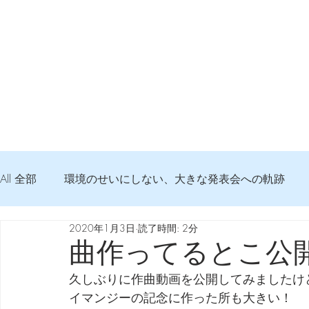
All 全部
環境のせいにしない、大きな発表会への軌跡
2020年1月3日
読了時間: 2分
弦交換の記録
DTM 始める 知っておきたいコト
曲作ってるとこ公
久しぶりに作曲動画を公開してみましたけ
Imanjy Studio 使われているモノ
食べんじーの美味し
イマンジーの記念に作った所も大きい！