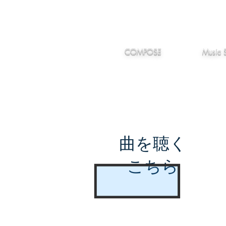
IMANJY
作編曲
音楽
MUSIC
COMPOSE
Music 
曲を聴く
こちら