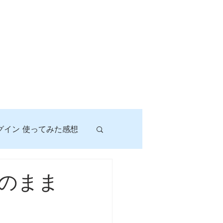
グイン 使ってみた感想
！
のまま
に挑戦しよう