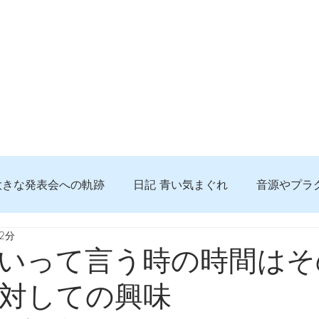
大きな発表会への軌跡
日記 青い気まぐれ
音源やプラ
2分
る 知っておきたいコト
問題解決。諦めない心、灯せ道筋
いって言う時の時間はそ
対しての興味
食べんじーの美味しい記事
便利な経験、新しいコト