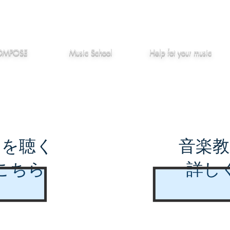
作編曲
音楽教室
役立つ記事
OMPOSE
Music School
Hel
p
fot your music
曲を聴く
音楽教
こちら
詳し