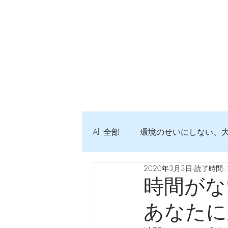
All 全部
環境のせいにしない、
2020年3月3日
読了時間: 
弦交換の記録
DTM 始め
時間がな
あなたに
Imanjy Studio 使われているモノ