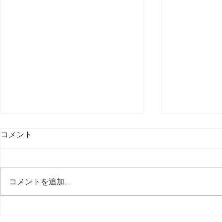
コメント
最後の日記です
コメントを追加…
多分今週中