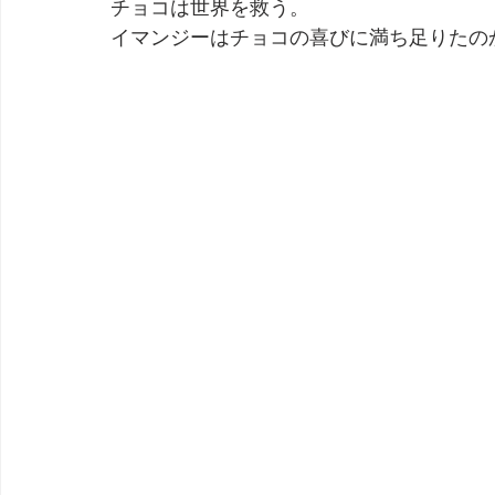
チョコは世界を救う。
イマンジーはチョコの喜びに満ち足りたの
劇団 Avan 劇伴が出来るまでを追ったドキュメンタリー