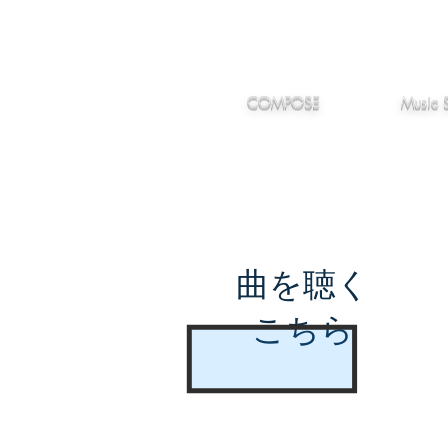
IMANJY
作編曲
音楽
MUSIC
COMPOSE
Music 
曲を聴く
こちら