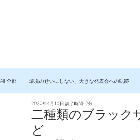
All 全部
環境のせいにしない、大きな発表会への軌跡
2020年4月15日
読了時間: 2分
弦交換の記録
DTM 始める 知っておきたいコト
二種類のブラック
ど
Imanjy Studio 使われているモノ
食べんじーの美味し