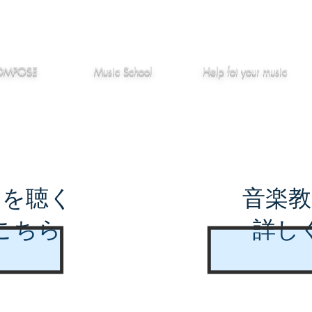
作編曲
音楽教室
役立つ記事
OMPOSE
Music School
Hel
p
fot your music
曲を聴く
音楽教
こちら
詳し