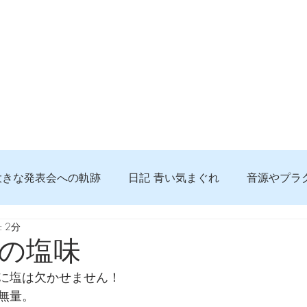
大きな発表会への軌跡
日記 青い気まぐれ
音源やプラ
 2分
る 知っておきたいコト
問題解決。諦めない心、灯せ道筋
の塩味
に塩は欠かせません！
食べんじーの美味しい記事
便利な経験、新しいコト
無量。