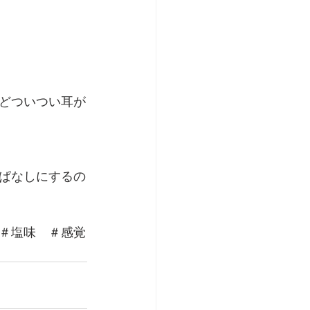
どついつい耳が
ぱなしにするの
＃塩味　＃感覚