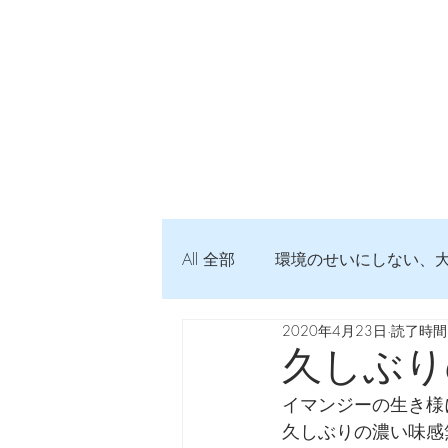
All 全部
環境のせいにしない、
2020年4月23日
読了時間:
弦交換の記録
DTM 始め
久しぶり
イマンジーの生き様
Imanjy Studio 使われているモノ
久しぶりの濃い味感