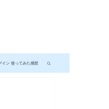
グイン 使ってみた感想
！
に挑戦しよう