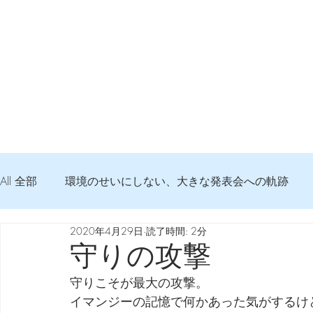
All 全部
環境のせいにしない、大きな発表会への軌跡
2020年4月29日
読了時間: 2分
弦交換の記録
DTM 始める 知っておきたいコト
守りの攻撃
守りこそが最大の攻撃。
Imanjy Studio 使われているモノ
食べんじーの美味し
イマンジーの記憶で何かあった気がするけ