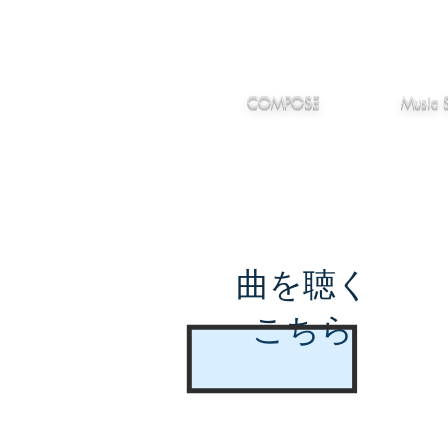
IMANJY
作編曲
音楽
MUSIC
COMPOSE
Music 
曲を聴く
こちら