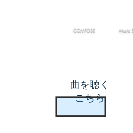
IMANJY
作編曲
音楽
MUSIC
COMPOSE
Music 
曲を聴く
こちら