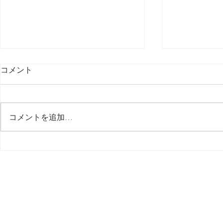
コメント
最後の日記です
コメントを追加…
多分今週中
思う