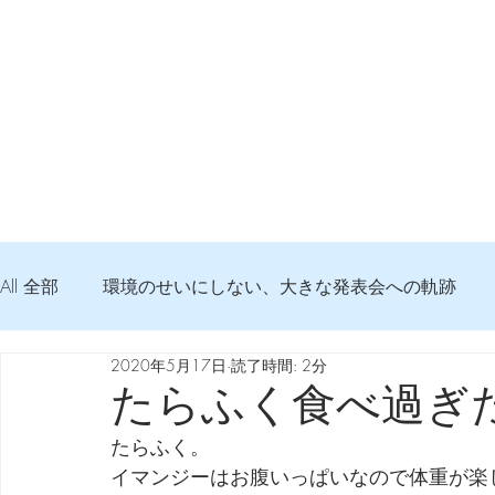
All 全部
環境のせいにしない、大きな発表会への軌跡
2020年5月17日
読了時間: 2分
弦交換の記録
DTM 始める 知っておきたいコト
たらふく食べ過ぎ
たらふく。
Imanjy Studio 使われているモノ
食べんじーの美味し
イマンジーはお腹いっぱいなので体重が楽