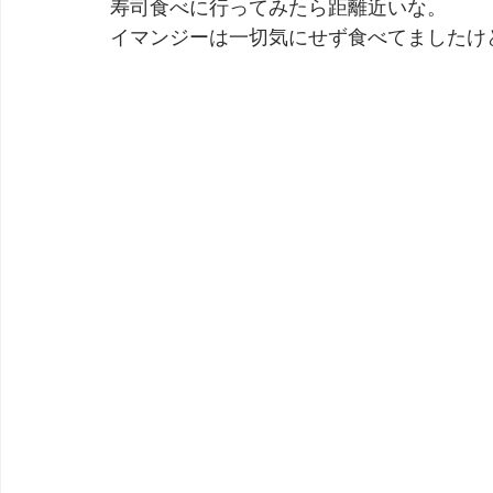
寿司食べに行ってみたら距離近いな。
イマンジーは一切気にせず食べてましたけ
劇団 Avan 劇伴が出来るまでを追ったドキュメンタリー