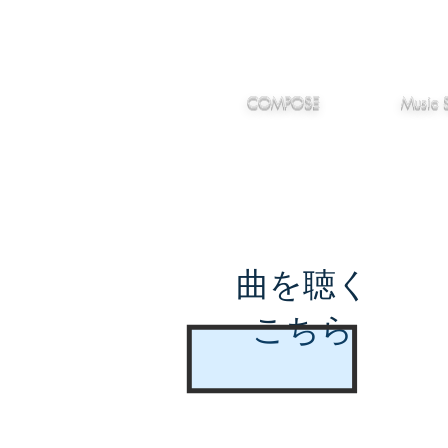
IMANJY
作編曲
音楽
MUSIC
COMPOSE
Music 
曲を聴く
こちら