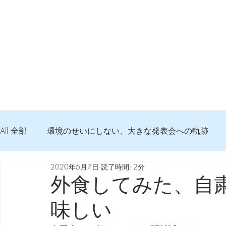
All 全部
環境のせいにしない、大きな発表会への軌跡
2020年6月7日
読了時間: 2分
弦交換の記録
DTM 始める 知っておきたいコト
外食してみた、自
味しい
Imanjy Studio 使われているモノ
食べんじーの美味し