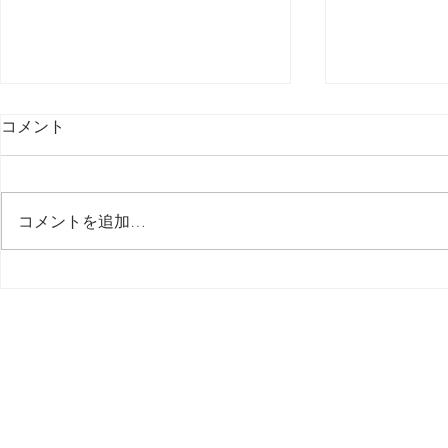
コメント
最後の日記です
コメントを追加…
多分今週中
思う