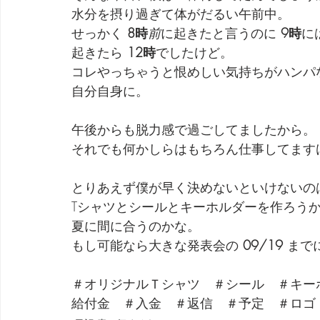
水分を摂り過ぎて体がだるい午前中。
せっかく 
8時
前
に起きたと言うのに 
9時
に
起きたら 
12時
でしたけど。
コレやっちゃうと恨めしい気持ちがハンパ
自分自身に。
午後からも脱力感で過ごしてましたから。
それでも何かしらはもちろん仕事してます
とりあえず僕が早く決めないといけないの
Tシャツとシールとキーホルダーを作ろう
夏に間に合うのかな。
もし可能なら大きな発表会の 
09/19
 まで
＃オリジナルＴシャツ　＃シール　＃キー
給付金　＃入金　＃返信　＃予定　＃ロゴ