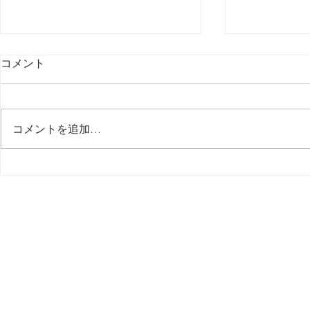
コメント
最後の日記です
コメントを追加…
多分今週中
思う