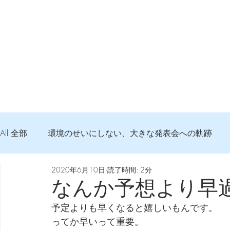
All 全部
環境のせいにしない、大きな発表会への軌跡
2020年6月10日
読了時間: 2分
弦交換の記録
DTM 始める 知っておきたいコト
なんか予想より早
予定よりも早くなると嬉しいもんです。
Imanjy Studio 使われているモノ
食べんじーの美味し
ってか早いって重要。