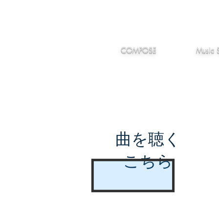
IMANJY
作編曲
音楽
MUSIC
COMPOSE
Music 
曲を聴く
こちら