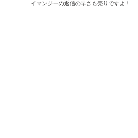
イマンジーの返信の早さも売りですよ！
劇団 Avan 劇伴が出来るまでを追ったドキュメンタリー