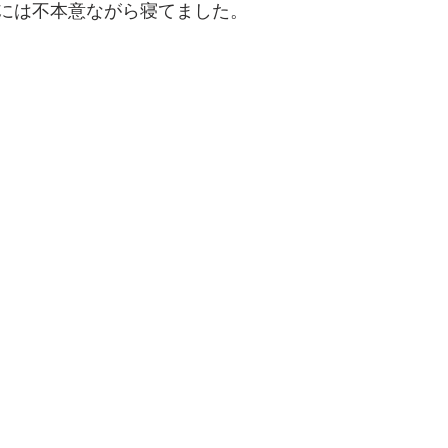
には不本意ながら寝てました。
でを追ったドキュメンタリー、二つの舞台裏