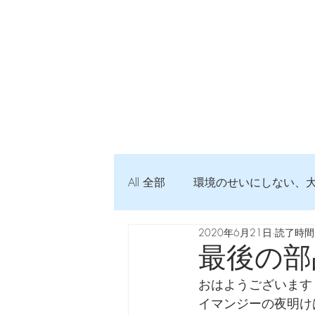
All 全部
環境のせいにしない、
2020年6月21日
読了時間:
弦交換の記録
DTM 始め
最後の部
おはようございます
Imanjy Studio 使われているモノ
イマンジーの夜明け