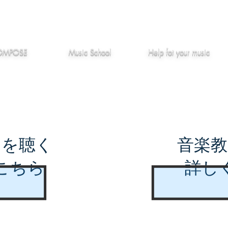
作編曲
音楽教室
役立つ記事
OMPOSE
Music School
Hel
p
fot your music
曲を聴く
音楽教
こちら
詳し