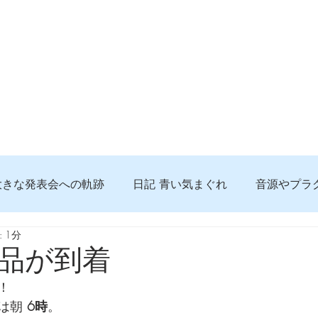
大きな発表会への軌跡
日記 青い気まぐれ
音源やプラ
 1分
る 知っておきたいコト
問題解決。諦めない心、灯せ道筋
品が到着
！
食べんじーの美味しい記事
便利な経験、新しいコト
は朝 
6時
。