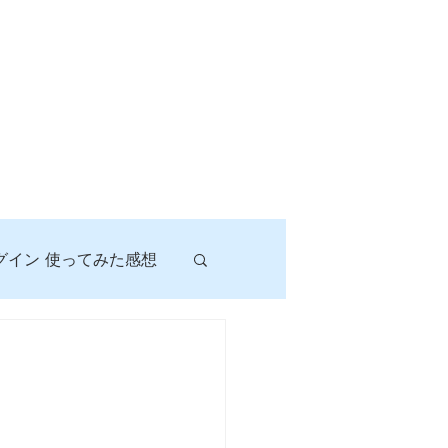
グイン 使ってみた感想
！
に挑戦しよう