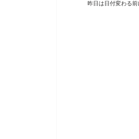
昨日は日付変わる前
劇団 Avan 劇伴が出来るま