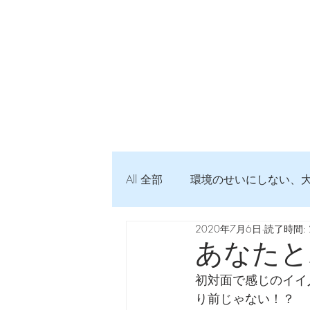
All 全部
環境のせいにしない、
2020年7月6日
読了時間: 
弦交換の記録
DTM 始め
あなたと
初対面で感じのイイ
Imanjy Studio 使われているモノ
り前じゃない！？