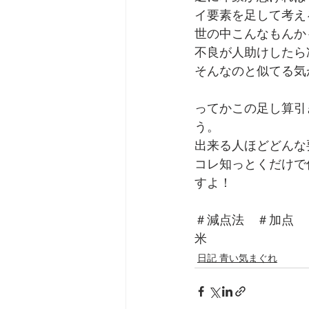
イ要素を足して考え
世の中こんなもんか
不良が人助けしたら
そんなのと似てる気
ってかこの足し算引
う。
出来る人ほどどんな
コレ知っとくだけで
すよ！
＃減点法　＃加点　
米
日記 青い気まぐれ