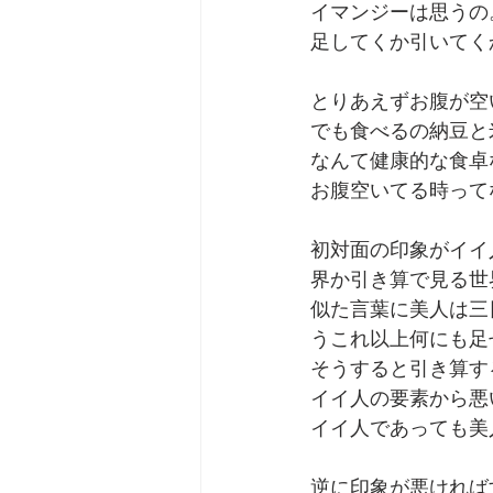
イマンジーは思うの
足してくか引いてく
劇団 Avan 劇伴が出来るま
とりあえずお腹が空
でも食べるの納豆と
なんて健康的な食卓
お腹空いてる時って
初対面の印象がイイ
界か引き算で見る世
似た言葉に美人は三
うこれ以上何にも足
そうすると引き算す
イイ人の要素から悪
イイ人であっても美
逆に印象が悪ければ