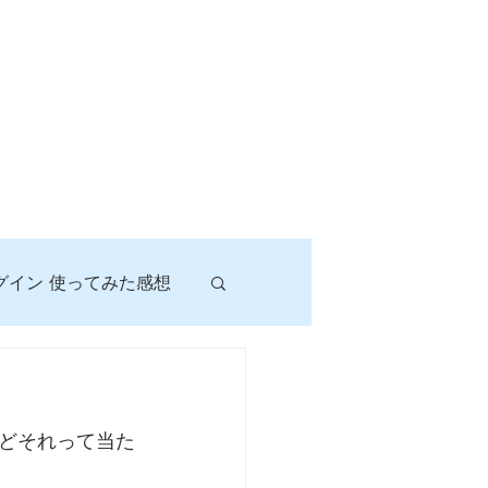
グイン 使ってみた感想
！
どそれって当た
に挑戦しよう