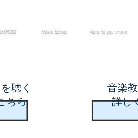
作編曲
音楽教室
役立つ記事
OMPOSE
Music School
Hel
p
fot your music
曲を聴く
音楽教
こちら
詳し