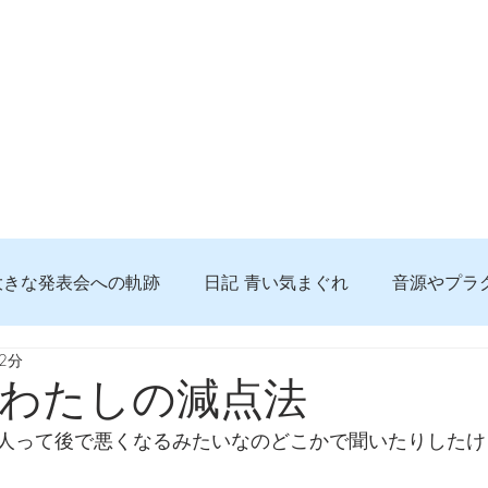
大きな発表会への軌跡
日記 青い気まぐれ
音源やプラ
2分
る 知っておきたいコト
問題解決。諦めない心、灯せ道筋
わたしの減点法
人って後で悪くなるみたいなのどこかで聞いたりしたけ
食べんじーの美味しい記事
便利な経験、新しいコト