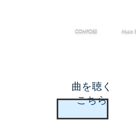
IMANJY
作編曲
音楽
MUSIC
COMPOSE
Music 
曲を聴く
こちら