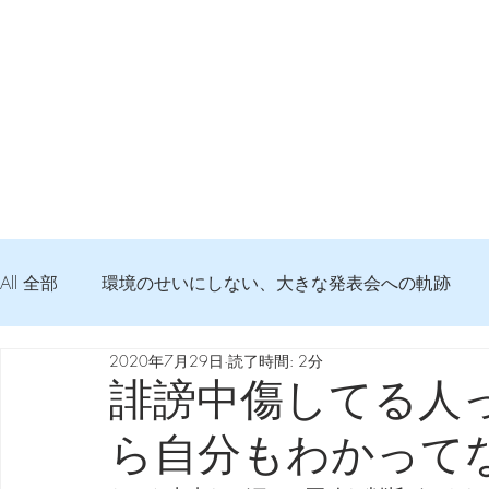
All 全部
環境のせいにしない、大きな発表会への軌跡
2020年7月29日
読了時間: 2分
弦交換の記録
DTM 始める 知っておきたいコト
誹謗中傷してる人
ら自分もわかって
Imanjy Studio 使われているモノ
食べんじーの美味し