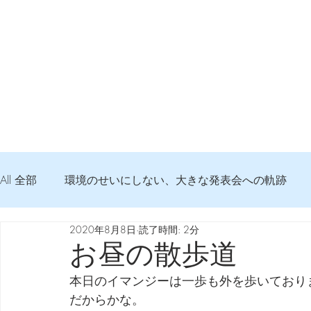
All 全部
環境のせいにしない、大きな発表会への軌跡
2020年8月8日
読了時間: 2分
弦交換の記録
DTM 始める 知っておきたいコト
お昼の散歩道
本日のイマンジーは一歩も外を歩いており
Imanjy Studio 使われているモノ
食べんじーの美味し
だからかな。