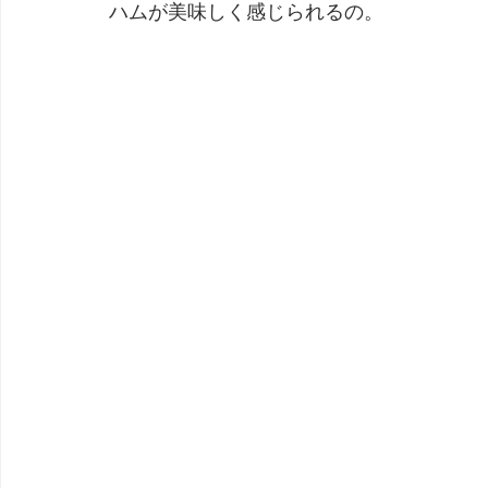
ハムが美味しく感じられるの。
劇団 Avan 劇伴が出来るまでを追ったドキュメンタリー