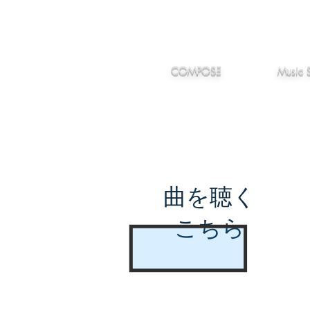
IMANJY
作編曲
音楽
MUSIC
COMPOSE
Music 
曲を聴く
こちら