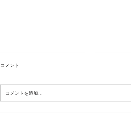
コメント
最後の日記です
コメントを追加…
多分今週中
思う