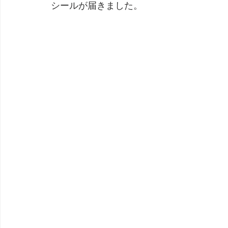
シールが届きました。
劇団 Avan 劇伴が出来るまでを追ったドキュメンタリー