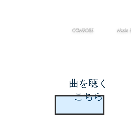
IMANJY
作編曲
音楽
MUSIC
COMPOSE
Music 
曲を聴く
こちら