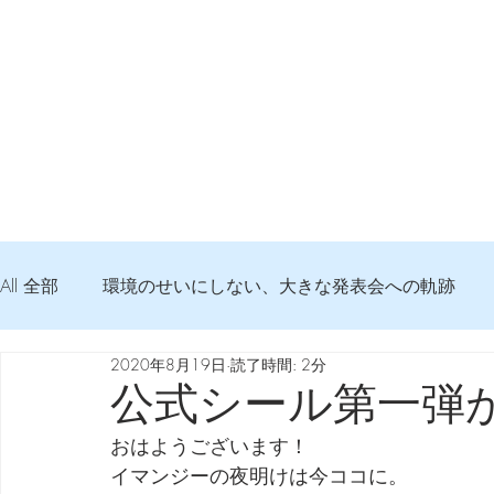
All 全部
環境のせいにしない、大きな発表会への軌跡
2020年8月19日
読了時間: 2分
弦交換の記録
DTM 始める 知っておきたいコト
公式シール第一弾
おはようございます！
Imanjy Studio 使われているモノ
食べんじーの美味し
イマンジーの夜明けは今ココに。