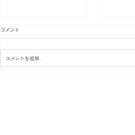
コメント
最後の日記です
コメントを追加…
多分今週中
思う