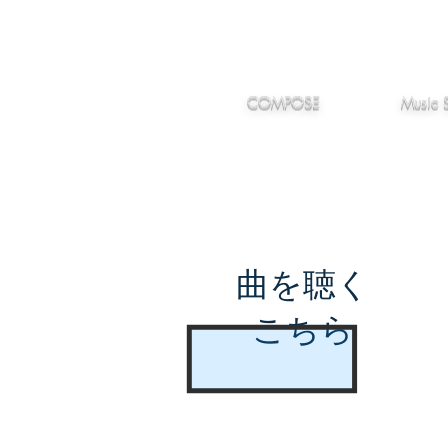
IMANJY
作編曲
音楽
MUSIC
COMPOSE
Music 
曲を聴く
こちら