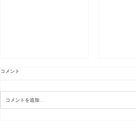
コメント
最後の日記です
コメントを追加…
多分今週中
思う