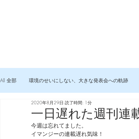
All 全部
環境のせいにしない、大きな発表会への軌跡
2020年8月29日
読了時間: 1分
弦交換の記録
DTM 始める 知っておきたいコト
一日遅れた週刊連
今週は忘れてました。
Imanjy Studio 使われているモノ
食べんじーの美味し
イマンジーの連載遅れ気味！