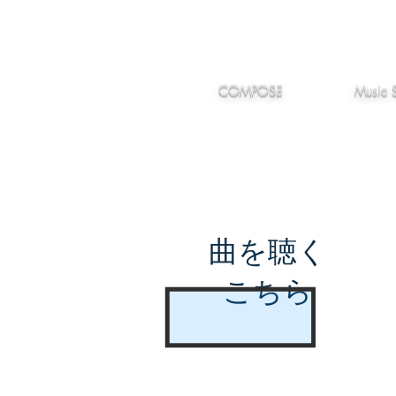
IMANJY
作編曲
音楽
MUSIC
COMPOSE
Music 
曲を聴く
こちら