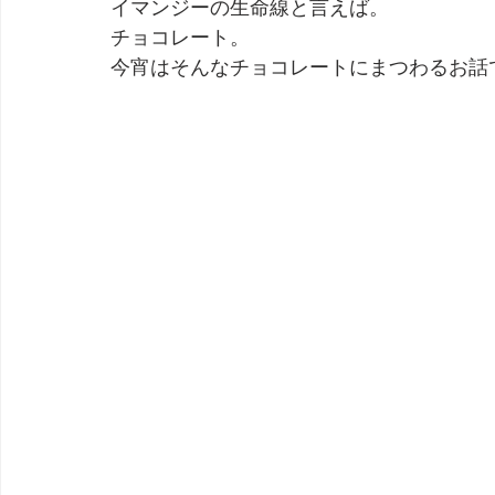
イマンジーの生命線と言えば。
チョコレート。
劇団 Avan 劇伴が出来るまでを追ったドキュメンタリー
今宵はそんなチョコレートにまつわるお話