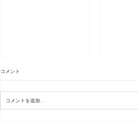
コメント
最後の日記です
コメントを追加…
多分今週中
思う