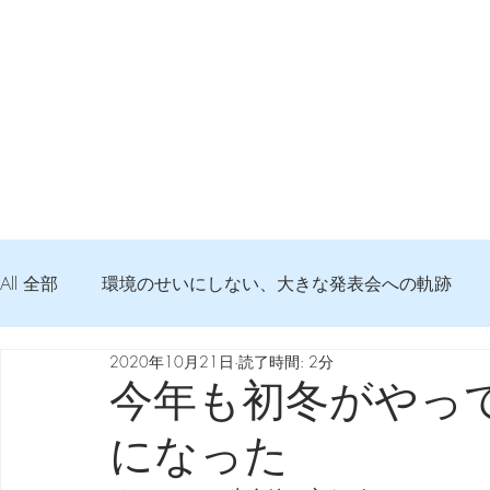
All 全部
環境のせいにしない、大きな発表会への軌跡
2020年10月21日
読了時間: 2分
弦交換の記録
DTM 始める 知っておきたいコト
今年も初冬がやっ
になった
Imanjy Studio 使われているモノ
食べんじーの美味し