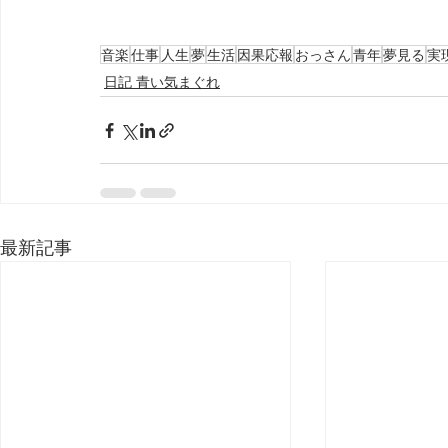
音楽
仕事
人生
夢
生活
因果応報
おっさん
青年
夢見る
実
日記 青い気まぐれ
最新記事