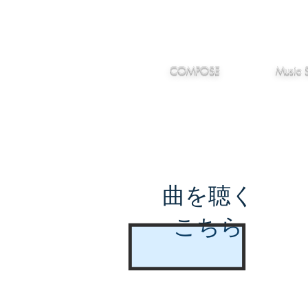
IMANJY
作編曲
音楽
MUSIC
COMPOSE
Music 
曲を聴く
こちら