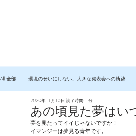
All 全部
環境のせいにしない、大きな発表会への軌跡
2020年11月15日
読了時間: 1分
弦交換の記録
DTM 始める 知っておきたいコト
あの頃見た夢はい
夢を見たってイイじゃないですか！
Imanjy Studio 使われているモノ
食べんじーの美味し
イマンジーは夢見る青年です。