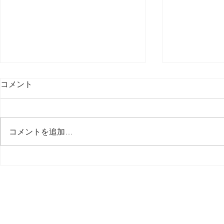
コメント
最後の日記です
コメントを追加…
多分今週中
思う