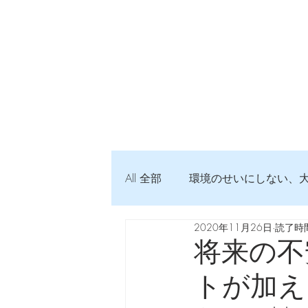
All 全部
環境のせいにしない、
2020年11月26日
読了時間
弦交換の記録
DTM 始め
将来の不
トが加え
Imanjy Studio 使われているモノ