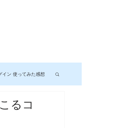
グイン 使ってみた感想
！
こるコ
に挑戦しよう