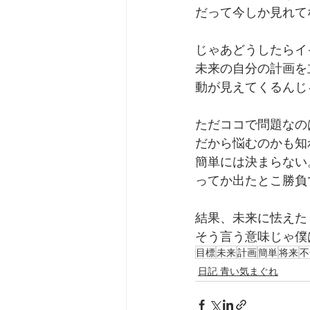
だって今しか見れて
じゃあどうしたらイ
未来の自分の計画を
動が見えてくるんじ
ただココで問題なの
だから悩むのかも知
簡単には決まらない
ってか出たとこ勝負
結果、未来に怯えた
そう言う意味じゃ僕
目標
未来
計画
簡単
将来
不
日記 青い気まぐれ