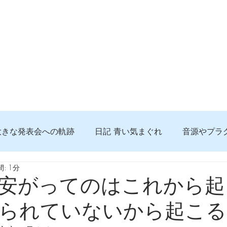
大きな発表会への軌跡
日記 青い気まぐれ
音源やプラ
: 1分
る 知っておきたいコト
問題解決。諦めない心、灯せ道筋
安がってのはこれから起
られていないから起こる
食べんじーの美味しい記事
便利な経験、新しいコト