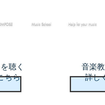
作編曲
音楽教室
役立つ記事
OMPOSE
Music School
Hel
p
fot your music
曲を聴く
音楽教
こちら
詳し