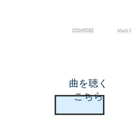
IMANJY
作編曲
音楽
MUSIC
COMPOSE
Music 
曲を聴く
こちら