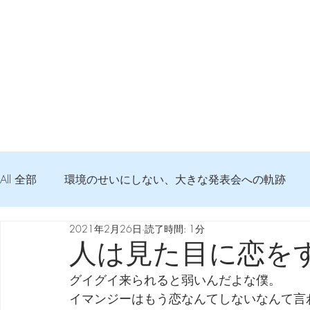
All 全部
環境のせいにしない、大きな発表会への軌跡
2021年2月26日
読了時間: 1分
弦交換の記録
DTM 始める 知っておきたいコト
人は見た目に恋を
グイグイ来られると弱いんだよな僕。
Imanjy Studio 使われているモノ
食べんじーの美味し
イマンジーはもう恋なんてしないなんて言