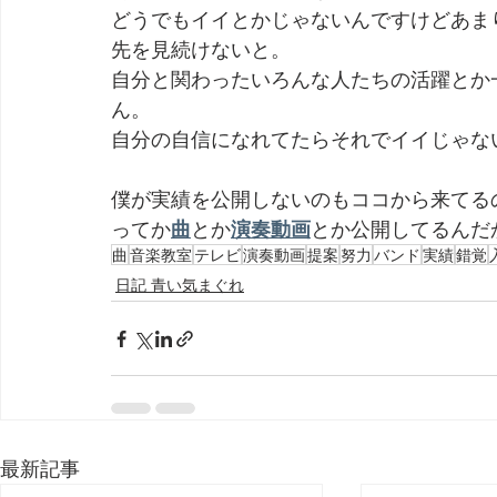
どうでもイイとかじゃないんですけどあま
先を見続けないと。
自分と関わったいろんな人たちの活躍とか
ん。
自分の自信になれてたらそれでイイじゃな
僕が実績を公開しないのもココから来てる
ってか
曲
とか
演奏動画
とか公開してるんだ
曲
音楽教室
テレビ
演奏動画
提案
努力
バンド
実績
錯覚
日記 青い気まぐれ
最新記事