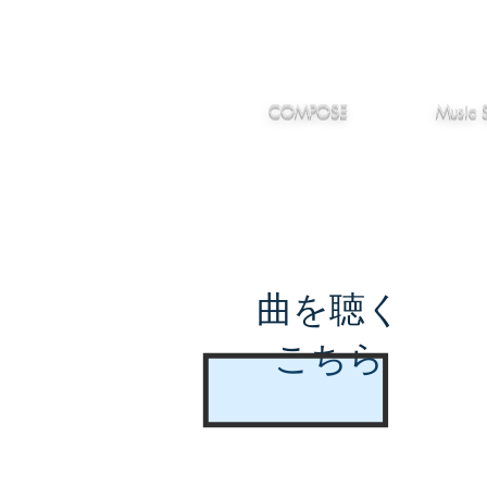
IMANJY
作編曲
音楽
MUSIC
COMPOSE
Music 
曲を聴く
こちら