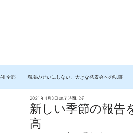
All 全部
環境のせいにしない、大きな発表会への軌跡
2021年4月8日
読了時間: 2分
弦交換の記録
DTM 始める 知っておきたいコト
新しい季節の報告
高
Imanjy Studio 使われているモノ
食べんじーの美味し